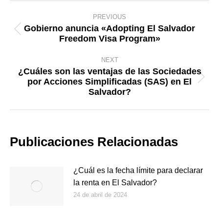
Post
PREVIOUS
navigation
Gobierno anuncia «Adopting El Salvador
Previous
Freedom Visa Program»
post:
NEXT
¿Cuáles son las ventajas de las Sociedades
por Acciones Simplificadas (SAS) en El
Next
Salvador?
post:
Publicaciones Relacionadas
¿Cuál es la fecha límite para declarar
la renta en El Salvador?
24 de abril de 2024