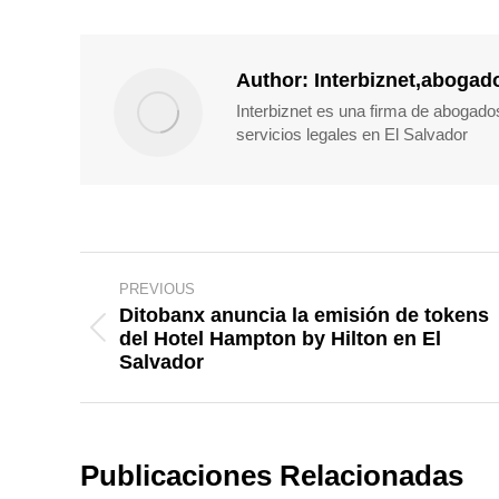
Author:
Interbiznet,abogad
Interbiznet es una firma de abogado
servicios legales en El Salvador
Post
PREVIOUS
navigation
Ditobanx anuncia la emisión de tokens
del Hotel Hampton by Hilton en El
Previous
Salvador
post:
Publicaciones Relacionadas