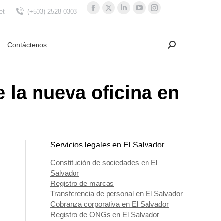
et
(+503) 2528-0303
Facebook
X
Linkedin
YouTube
Instagram
page
page
page
page
page
opens
opens
opens
opens
opens
Contáctenos
Search:
Buscar
in
in
in
in
in
new
new
new
new
new
window
window
window
window
window
 la nueva oficina en
Servicios legales en El Salvador
Constitución de sociedades en El
Salvador
Registro de marcas
Transferencia de personal en El Salvador
Cobranza corporativa en El Salvador
Registro de ONGs en El Salvador