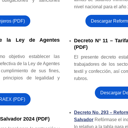
 obligaciones y sanciones
nivel nacional para el año
njeros (PDF)
Descargar Reform
de la Ley de Agentes
Decreto N° 11 – Tarif
(PDF)
o objetivo establecer las
El presente decreto esta
efectiva de la Ley de Agentes
trabajadores de los sector
 cumplimiento de sus fines,
textil y confección, así c
 principios de legalidad y
rubros.
Descargar De
 RAEX (PDF)
Decreto No. 293 – Refor
 Salvador 2024 (PDF)
Salvador
Refórmase el inc
lo relativo a la tabla para