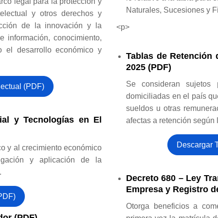
rco legal para la protección y
Naturales, Sucesiones y 
electual y otros derechos y
ección de la innovación y la
<p>
de información, conocimiento,
lo el desarrollo económico y
Tablas de Retención 
2025 (PDF)
Se consideran sujetos 
lectual (PDF)
domiciliadas en el país qu
sueldos u otras remunerac
cial y Tecnologías en El
afectas a retención según l
Descargar 
co y al crecimiento económico
tigación y aplicación de la
.
Decreto 680 – Ley Tra
Empresa y Registro de
(PDF)
Otorga beneficios a come
dor (PDF)