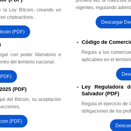
primera vez la matrícula 
vigentes, regulando además
de la Ley Bitcoin, creando un
on criptoactivos.
Descargar Dec
tcoin (PDF)
Código de Comercio
)
Regula a los comercian
gal con poder liberatorio e
aplicables en el territor
ntro del territorio nacional.
Desc
 (PDF)
Ley Reguladora de
 2025 (PDF)
Salvador (PDF)
gal del Bitcoin, su aceptación
Regula el ejercicio de l
nsacciones.
obligaciones de los pro
coin (PDF)
Descar