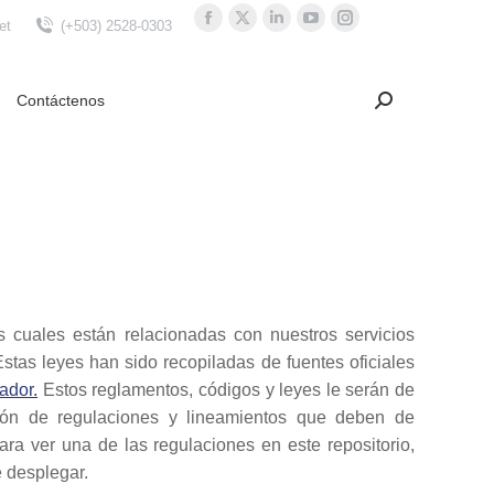
et
(+503) 2528-0303
Facebook
X
Linkedin
YouTube
Instagram
page
page
page
page
page
opens
opens
opens
opens
opens
Contáctenos
Search:
Buscar
in
in
in
in
in
new
new
new
new
new
window
window
window
window
window
as cuales están relacionadas con nuestros servicios
stas leyes han sido recopiladas de fuentes oficiales
ador.
Estos reglamentos, códigos y leyes le serán de
sión de regulaciones y lineamientos que deben de
ara ver una de las regulaciones en este repositorio,
e desplegar.