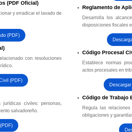
os (PDF Oficial)
Reglamento de Apli
ionar y erradicar el lavado de
Desarrolla los alcanc
disposiciones fiscales 
ado (PDF)
Descarga
l)
Código Procesal Civ
 relacionado con resoluciones
Establece normas proc
rídico.
actos procesales en trib
ivil (PDF)
Descargar 
Código de Trabajo 
jurídicas civiles: personas,
Regula las relaciones 
iento salvadoreño.
obligaciones y garantía
 (PDF)
Des