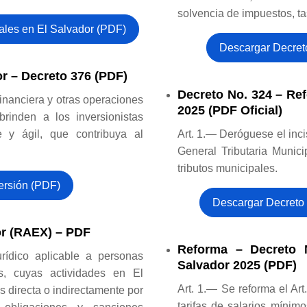
solvencia de impuestos, t
ales en El Salvador (PDF)
Descargar Decret
r – Decreto 376 (PDF)
Decreto No. 324 – Ref
financiera y otras operaciones
2025 (PDF Oficial)
rinden a los inversionistas
le y ágil, que contribuya al
Art. 1.— Deróguese el inci
General Tributaria Munici
tributos municipales.
ersión (PDF)
Descargar Decreto 
or (RAEX) – PDF
Reforma – Decreto N
rídico aplicable a personas
Salvador 2025 (PDF)
as, cuyas actividades en El
Art. 1.— Se reforma el Art
 directa o indirectamente por
tarifas de salarios mínim